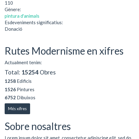
110
Gènere:
pintura d'animals
Esdeveniments significatius:
Donació
Rutes Modernisme en xifres
Actualment tenim:
Total:
15254
Obres
1258
Edificis
1526
Pintures
6752
Dibuixos
Més xifres
Sobre nosaltres
Lorem ipsum dolor sit amet, consectetur adipiscing elit, sed do