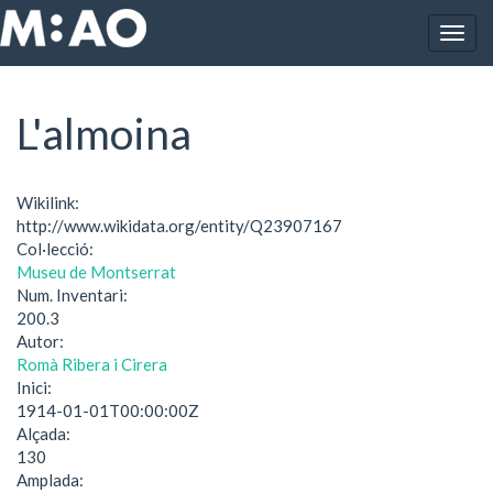
Vés al contingut
Togg
Inici
L'almoina
navig
L'almoina
Wikilink:
http://www.wikidata.org/entity/Q23907167
Col·lecció:
Museu de Montserrat
Num. Inventari:
200.3
Autor:
Romà Ribera i Cirera
Inici:
1914-01-01T00:00:00Z
Alçada:
130
Amplada: