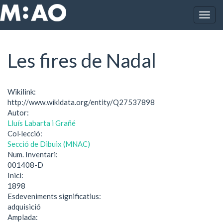
Vés al contingut
Togg
Inici
Les fires de Nadal
navig
Les fires de Nadal
Wikilink:
http://www.wikidata.org/entity/Q27537898
Autor:
Lluís Labarta i Grañé
Col·lecció:
Secció de Dibuix (MNAC)
Num. Inventari:
001408-D
Inici:
1898
Esdeveniments significatius:
adquisició
Amplada: