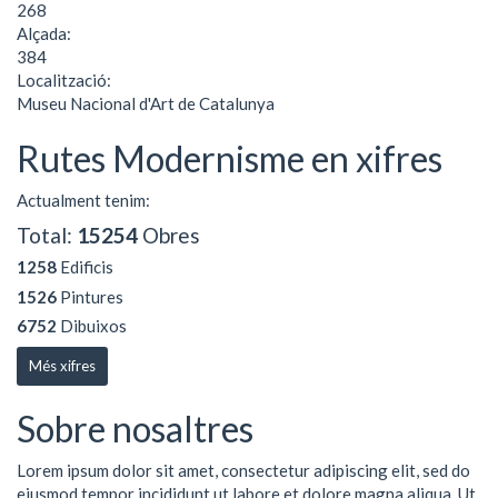
268
Alçada:
384
Localització:
Museu Nacional d'Art de Catalunya
Rutes Modernisme en xifres
Actualment tenim:
Total:
15254
Obres
1258
Edificis
1526
Pintures
6752
Dibuixos
Més xifres
Sobre nosaltres
Lorem ipsum dolor sit amet, consectetur adipiscing elit, sed do
eiusmod tempor incididunt ut labore et dolore magna aliqua. Ut