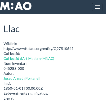
Vés al contingut
Togg
Inici
Llac
navig
Llac
Wikilink:
http://www.wikidata.org/entity/Q27510647
Col·lecció:
Col·lecció d'Art Modern (MNAC)
Num. Inventari:
045283-000
Autor:
Josep Armet i Portanell
Inici:
1850-01-01T00:00:00Z
Esdeveniments significatius:
Llegat