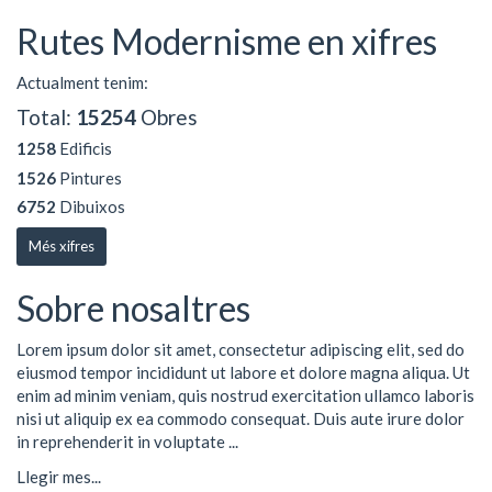
Rutes Modernisme en xifres
Actualment tenim:
Total:
15254
Obres
1258
Edificis
1526
Pintures
6752
Dibuixos
Més xifres
Sobre nosaltres
Lorem ipsum dolor sit amet, consectetur adipiscing elit, sed do
eiusmod tempor incididunt ut labore et dolore magna aliqua. Ut
enim ad minim veniam, quis nostrud exercitation ullamco laboris
nisi ut aliquip ex ea commodo consequat. Duis aute irure dolor
in reprehenderit in voluptate ...
Llegir mes...