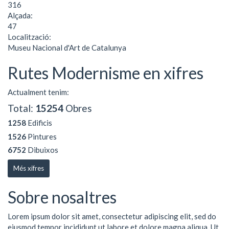
316
Alçada:
47
Localització:
Museu Nacional d'Art de Catalunya
Rutes Modernisme en xifres
Actualment tenim:
Total:
15254
Obres
1258
Edificis
1526
Pintures
6752
Dibuixos
Més xifres
Sobre nosaltres
Lorem ipsum dolor sit amet, consectetur adipiscing elit, sed do
eiusmod tempor incididunt ut labore et dolore magna aliqua. Ut