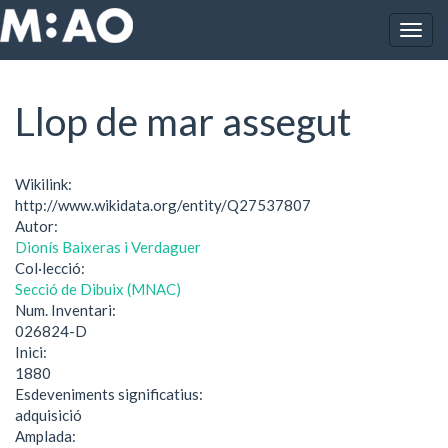
Vés al contingut
Togg
Inici
Llop de mar assegut
navig
Llop de mar assegut
Wikilink:
http://www.wikidata.org/entity/Q27537807
Autor:
Dionís Baixeras i Verdaguer
Col·lecció:
Secció de Dibuix (MNAC)
Num. Inventari:
026824-D
Inici:
1880
Esdeveniments significatius:
adquisició
Amplada: