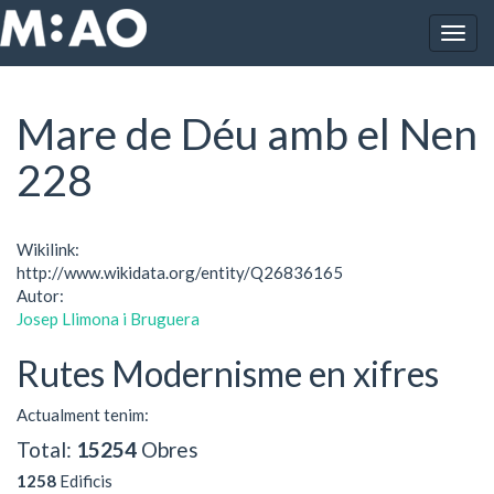
Vés al contingut
Togg
Inici
Mare de Déu amb el Nen 228
navig
Mare de Déu amb el Nen
228
Wikilink:
http://www.wikidata.org/entity/Q26836165
Autor:
Josep Llimona i Bruguera
Rutes Modernisme en xifres
Actualment tenim:
Total:
15254
Obres
1258
Edificis