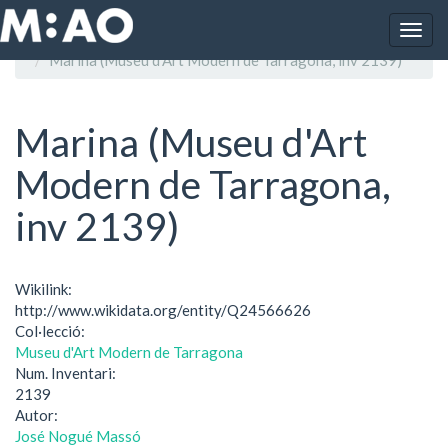
Vés al contingut
Togg
Inici
navig
Marina (Museu d'Art Modern de Tarragona, inv 2139)
Marina (Museu d'Art
Modern de Tarragona,
inv 2139)
Wikilink:
http://www.wikidata.org/entity/Q24566626
Col·lecció:
Museu d'Art Modern de Tarragona
Num. Inventari:
2139
Autor:
José Nogué Massó