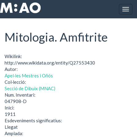
Vés al contingut
Togg
Inici
Mitologia. Amfitrite
navig
Mitologia. Amfitrite
Wikilink:
http://www.wikidata.org/entity/Q27553430
Autor:
Apel·les Mestres i Oñós
Col·lecció:
Secció de Dibuix (MNAC)
Num. Inventari:
047908-D
Inici:
1911
Esdeveniments significatius:
Llegat
Amplada: