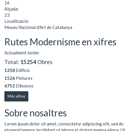
16
Alçada:
23
Localització:
Museu Nacional d'Art de Catalunya
Rutes Modernisme en xifres
Actualment tenim:
Total:
15254
Obres
1258
Edificis
1526
Pintures
6752
Dibuixos
Més xifres
Sobre nosaltres
Lorem ipsum dolor sit amet, consectetur adipiscing elit, sed do
eiusmod tempor incididunt ut labore et dolore magna aliqua. Ut