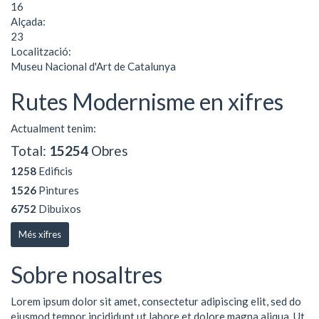
16
Alçada:
23
Localització:
Museu Nacional d'Art de Catalunya
Rutes Modernisme en xifres
Actualment tenim:
Total:
15254
Obres
1258
Edificis
1526
Pintures
6752
Dibuixos
Més xifres
Sobre nosaltres
Lorem ipsum dolor sit amet, consectetur adipiscing elit, sed do
eiusmod tempor incididunt ut labore et dolore magna aliqua. Ut