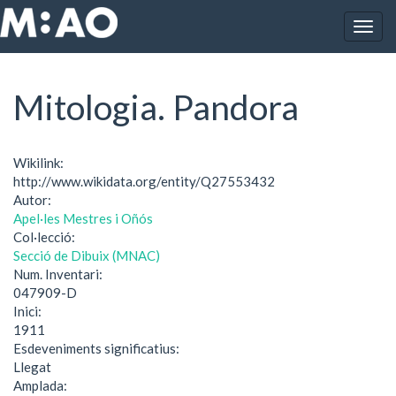
Vés al contingut
Togg
Inici
Mitologia. Pandora
navig
Mitologia. Pandora
Wikilink:
http://www.wikidata.org/entity/Q27553432
Autor:
Apel·les Mestres i Oñós
Col·lecció:
Secció de Dibuix (MNAC)
Num. Inventari:
047909-D
Inici:
1911
Esdeveniments significatius:
Llegat
Amplada: