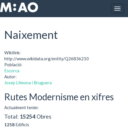
Vés al contingut
Togg
Inici
Naixement
navig
Naixement
Wikilink:
http://www.wikidata.org/entity/Q26836210
Població:
Escorca
Autor:
Josep Llimona i Bruguera
Rutes Modernisme en xifres
Actualment tenim:
Total:
15254
Obres
1258
Edificis