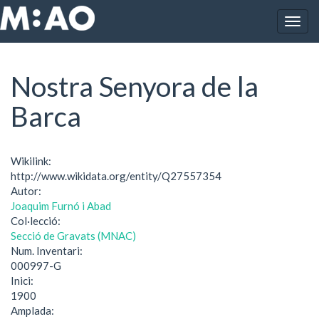
Vés al contingut
Togg
Inici
Nostra Senyora de la Barca
navig
Nostra Senyora de la
Barca
Wikilink:
http://www.wikidata.org/entity/Q27557354
Autor:
Joaquim Furnó i Abad
Col·lecció:
Secció de Gravats (MNAC)
Num. Inventari:
000997-G
Inici:
1900
Amplada: