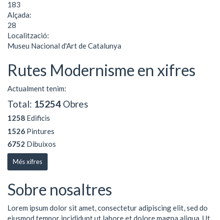
183
Alçada:
28
Localització:
Museu Nacional d'Art de Catalunya
Rutes Modernisme en xifres
Actualment tenim:
Total:
15254
Obres
1258
Edificis
1526
Pintures
6752
Dibuixos
Més xifres
Sobre nosaltres
Lorem ipsum dolor sit amet, consectetur adipiscing elit, sed do
eiusmod tempor incididunt ut labore et dolore magna aliqua. Ut