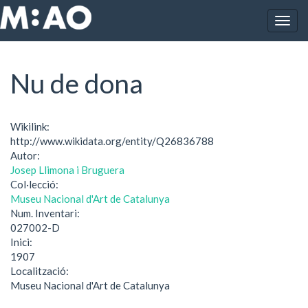
Vés al contingut
Togg
Inici
Nu de dona
navig
Nu de dona
Wikilink:
http://www.wikidata.org/entity/Q26836788
Autor:
Josep Llimona i Bruguera
Col·lecció:
Museu Nacional d'Art de Catalunya
Num. Inventari:
027002-D
Inici:
1907
Localització:
Museu Nacional d'Art de Catalunya