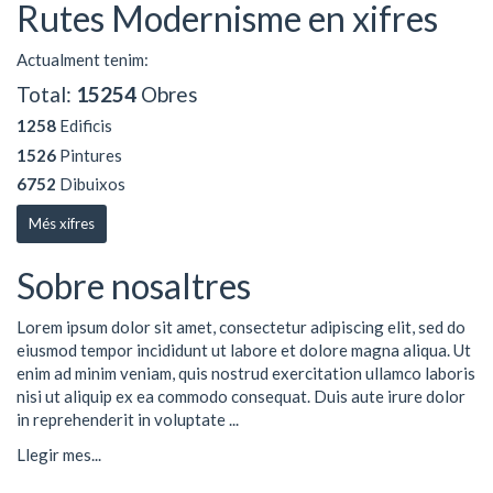
Rutes Modernisme en xifres
Actualment tenim:
Total:
15254
Obres
1258
Edificis
1526
Pintures
6752
Dibuixos
Més xifres
Sobre nosaltres
Lorem ipsum dolor sit amet, consectetur adipiscing elit, sed do
eiusmod tempor incididunt ut labore et dolore magna aliqua. Ut
enim ad minim veniam, quis nostrud exercitation ullamco laboris
nisi ut aliquip ex ea commodo consequat. Duis aute irure dolor
in reprehenderit in voluptate ...
Llegir mes...