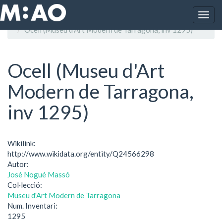
Vés al contingut
Togg
Inici
navig
Ocell (Museu d'Art Modern de Tarragona, inv 1295)
Ocell (Museu d'Art
Modern de Tarragona,
inv 1295)
Wikilink:
http://www.wikidata.org/entity/Q24566298
Autor:
José Nogué Massó
Col·lecció:
Museu d'Art Modern de Tarragona
Num. Inventari:
1295