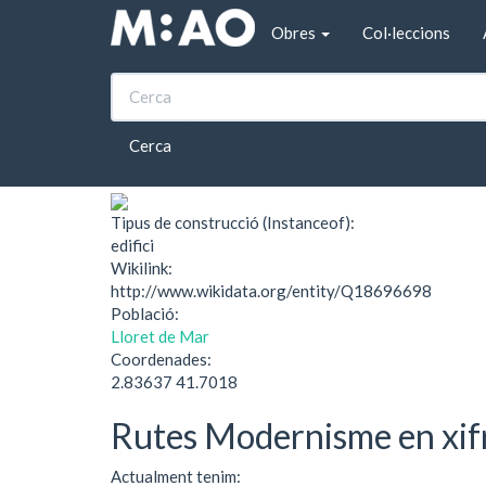
Vés al contingut
Obres
Col·leccions
Inici
Panteó Cabañas
Panteó Cabañas
Cerca
Tipus de construcció (Instanceof):
edifici
Wikilink:
http://www.wikidata.org/entity/Q18696698
Població:
Lloret de Mar
Coordenades:
2.83637 41.7018
Rutes Modernisme en xif
Actualment tenim: