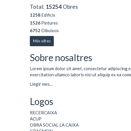
Total:
15254
Obres
1258
Edificis
1526
Pintures
6752
Dibuixos
Més xifres
Sobre nosaltres
Lorem ipsum dolor sit amet, consectetur adipiscing e
exercitation ullamco laboris nisi ut aliquip ex ea co
Llegir mes...
Logos
RECERCAIXA
ACUP
OBRA SOCIAL LA CAIXA
GRACMON