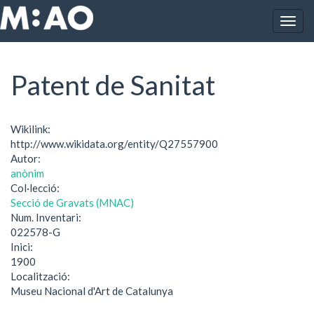
Vés al contingut
Togg
Inici
Patent de Sanitat
navig
Patent de Sanitat
Wikilink:
http://www.wikidata.org/entity/Q27557900
Autor:
anònim
Col·lecció:
Secció de Gravats (MNAC)
Num. Inventari:
022578-G
Inici:
1900
Localització:
Museu Nacional d'Art de Catalunya