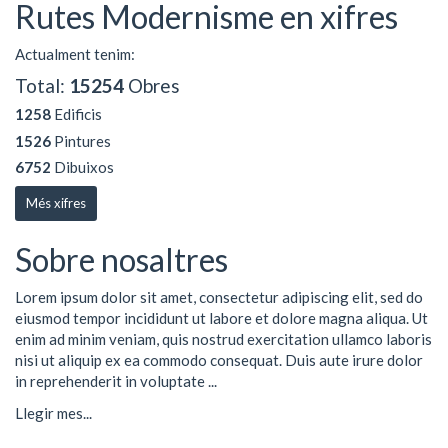
Rutes Modernisme en xifres
Actualment tenim:
Total:
15254
Obres
1258
Edificis
1526
Pintures
6752
Dibuixos
Més xifres
Sobre nosaltres
Lorem ipsum dolor sit amet, consectetur adipiscing elit, sed do
eiusmod tempor incididunt ut labore et dolore magna aliqua. Ut
enim ad minim veniam, quis nostrud exercitation ullamco laboris
nisi ut aliquip ex ea commodo consequat. Duis aute irure dolor
in reprehenderit in voluptate ...
Llegir mes...