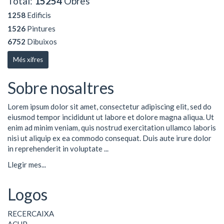
Total:
15254
Obres
1258
Edificis
1526
Pintures
6752
Dibuixos
Més xifres
Sobre nosaltres
Lorem ipsum dolor sit amet, consectetur adipiscing elit, sed do
eiusmod tempor incididunt ut labore et dolore magna aliqua. Ut
enim ad minim veniam, quis nostrud exercitation ullamco laboris
nisi ut aliquip ex ea commodo consequat. Duis aute irure dolor
in reprehenderit in voluptate ...
Llegir mes...
Logos
RECERCAIXA
ACUP