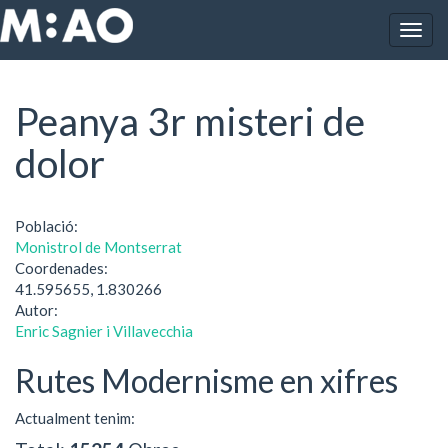
Vés al contingut
Togg
Inici
Peanya 3r misteri de dolor
navig
Peanya 3r misteri de
dolor
Població:
Monistrol de Montserrat
Coordenades:
41.595655, 1.830266
Autor:
Enric Sagnier i Villavecchia
Rutes Modernisme en xifres
Actualment tenim: