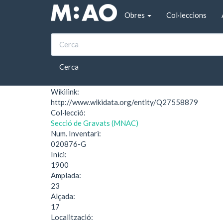
Vés al contingut
Obres
Col·leccions
Inici
«Pierda Ud. cuidado...»
«Pierda Ud. cuidado.
Cerca
Wikilink:
http://www.wikidata.org/entity/Q27558879
Col·lecció:
Secció de Gravats (MNAC)
Num. Inventari:
020876-G
Inici:
1900
Amplada:
23
Alçada:
17
Localització: