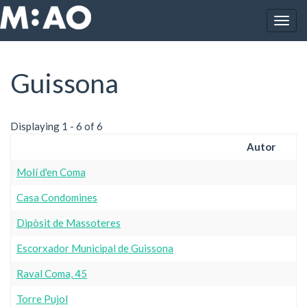
Vés al contingut
Togg
Inici
Guissona
navig
Guissona
Displaying 1 - 6 of 6
Autor
Molí d'en Coma
Casa Condomines
Dipòsit de Massoteres
Escorxador Municipal de Guissona
Raval Coma, 45
Torre Pujol