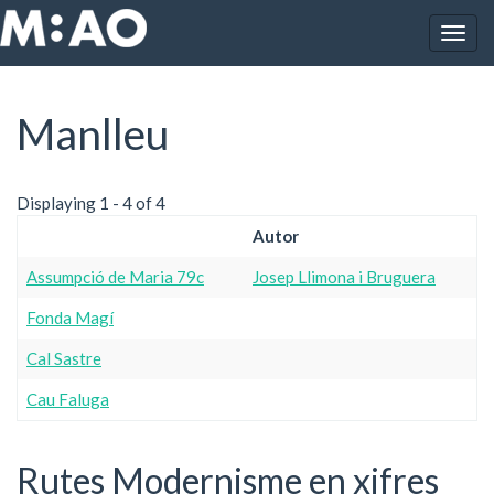
Vés al contingut
Togg
Inici
Manlleu
navig
Manlleu
Displaying 1 - 4 of 4
Autor
Assumpció de Maria 79c
Josep Llimona i Bruguera
Fonda Magí
Cal Sastre
Cau Faluga
Rutes Modernisme en xifres