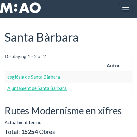
Vés al contingut
Togg
Inici
Santa Bàrbara
navig
Santa Bàrbara
Displaying 1 - 2 of 2
Autor
església de Santa Bàrbara
Ajuntament de Santa Bàrbara
Rutes Modernisme en xifres
Actualment tenim:
Total:
15254
Obres