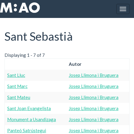
Vés al contingut
Togg
Inici
Sant Sebastià
navig
Sant Sebastià
Displaying 1 - 7 of 7
Autor
Sant Lluc
Josep Llimona i Bruguera
Sant Marc
Josep Llimona i Bruguera
Sant Mateu
Josep Llimona i Bruguera
Sant Joan Evangelista
Josep Llimona i Bruguera
Monument a Usandizaga
Josep Llimona i Bruguera
Panteó Satrústegui
Josep Llimona i Bruguera