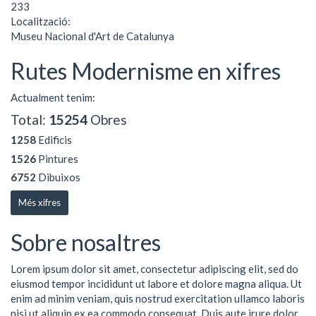
233
Localització:
Museu Nacional d'Art de Catalunya
Rutes Modernisme en xifres
Actualment tenim:
Total:
15254
Obres
1258
Edificis
1526
Pintures
6752
Dibuixos
Més xifres
Sobre nosaltres
Lorem ipsum dolor sit amet, consectetur adipiscing elit, sed do
eiusmod tempor incididunt ut labore et dolore magna aliqua. Ut
enim ad minim veniam, quis nostrud exercitation ullamco laboris
nisi ut aliquip ex ea commodo consequat. Duis aute irure dolor