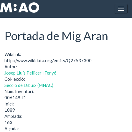
Vés al contingut
Togg
Inici
Portada de Mig Aran
navig
Portada de Mig Aran
Wikilink:
http://www.wikidata.org/entity/Q27537300
Autor:
Josep Lluís Pellicer i Fenyé
Col·lecció:
Secció de Dibuix (MNAC)
Num. Inventari:
006148-D
Inici:
1889
Amplada:
163
Alçada: