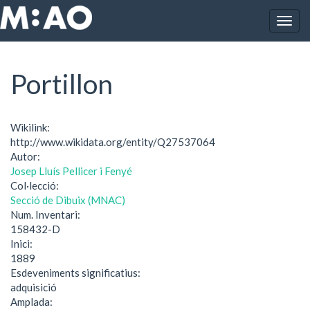
Vés al contingut
Togg
Inici
Portillon
navig
Portillon
Wikilink:
http://www.wikidata.org/entity/Q27537064
Autor:
Josep Lluís Pellicer i Fenyé
Col·lecció:
Secció de Dibuix (MNAC)
Num. Inventari:
158432-D
Inici:
1889
Esdeveniments significatius:
adquisició
Amplada: