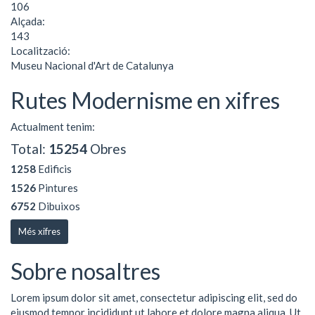
106
Alçada:
143
Localització:
Museu Nacional d'Art de Catalunya
Rutes Modernisme en xifres
Actualment tenim:
Total:
15254
Obres
1258
Edificis
1526
Pintures
6752
Dibuixos
Més xifres
Sobre nosaltres
Lorem ipsum dolor sit amet, consectetur adipiscing elit, sed do
eiusmod tempor incididunt ut labore et dolore magna aliqua. Ut