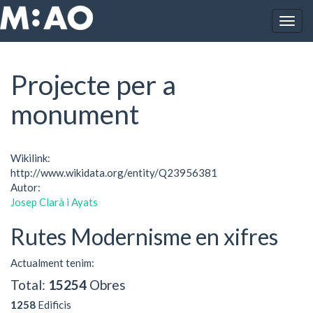
Vés al contingut
Togg
Inici
Projecte per a monument
navig
Projecte per a
monument
Wikilink:
http://www.wikidata.org/entity/Q23956381
Autor:
Josep Clarà i Ayats
Rutes Modernisme en xifres
Actualment tenim:
Total:
15254
Obres
1258
Edificis