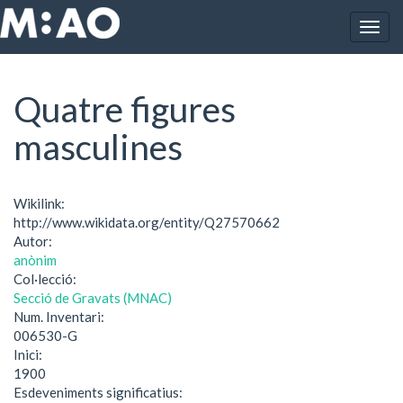
Vés al contingut
Togg
Inici
Quatre figures masculines
navig
Quatre figures
masculines
Wikilink:
http://www.wikidata.org/entity/Q27570662
Autor:
anònim
Col·lecció:
Secció de Gravats (MNAC)
Num. Inventari:
006530-G
Inici:
1900
Esdeveniments significatius: