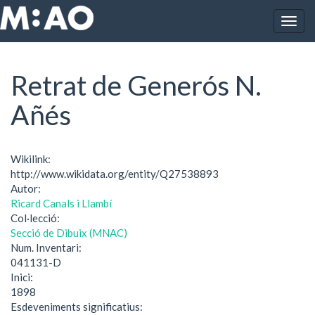
Vés al contingut
Togg
Inici
Retrat de Generós N. Añés
navig
Retrat de Generós N.
Añés
Wikilink:
http://www.wikidata.org/entity/Q27538893
Autor:
Ricard Canals i Llambí
Col·lecció:
Secció de Dibuix (MNAC)
Num. Inventari:
041131-D
Inici:
1898
Esdeveniments significatius: