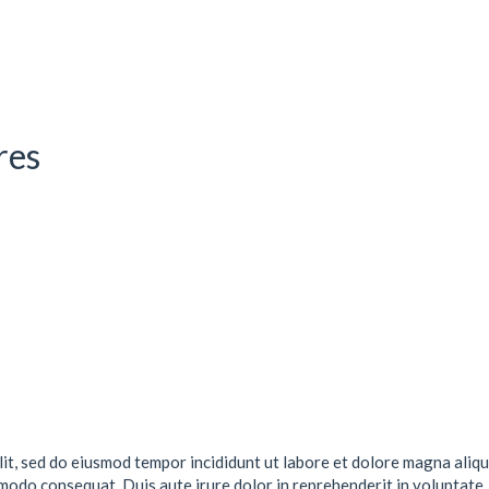
res
lit, sed do eiusmod tempor incididunt ut labore et dolore magna aliqu
mmodo consequat. Duis aute irure dolor in reprehenderit in voluptate .