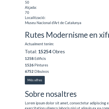
50
Alçada:
70
Localització:
Museu Nacional d'Art de Catalunya
Rutes Modernisme en xif
Actualment tenim:
Total:
15254
Obres
1258
Edificis
1526
Pintures
6752
Dibuixos
Més xifres
Sobre nosaltres
Lorem ipsum dolor sit amet, consectetur adipiscing e
exercitation ullamco laboris nisi ut aliquip ex ea co