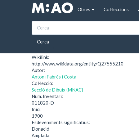
Vés al contingut
Obres
Col·leccions
Inici
Retrat del pintor Diego Rivera
Retrat del pintor Di
Cerca
Wikilink:
http://www.wikidata.org/entity/Q27555210
Autor:
Antoni Fabrés i Costa
Col·lecció:
Secció de Dibuix (MNAC)
Num. Inventari:
011820-D
Inici:
1900
Esdeveniments significatius:
Donació
Amplada: