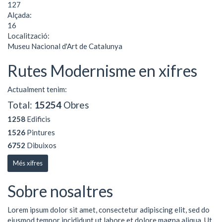
127
Alçada:
16
Localització:
Museu Nacional d'Art de Catalunya
Rutes Modernisme en xifres
Actualment tenim:
Total:
15254
Obres
1258
Edificis
1526
Pintures
6752
Dibuixos
Més xifres
Sobre nosaltres
Lorem ipsum dolor sit amet, consectetur adipiscing elit, sed do
eiusmod tempor incididunt ut labore et dolore magna aliqua. Ut