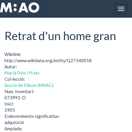
Vés al contingut
Togg
Inici
Retrat d'un home gran
navig
Retrat d'un home gran
Wikilink:
http://www.wikidata.org/entity/Q27540058
Autor:
Marià Foix i Prats
Col·lecció:
Secció de Dibuix (MNAC)
Num. Inventari:
073991-D
Inici:
1905
Esdeveniments significatius:
adquisició
Amplada: