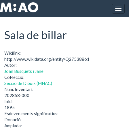
Vés al contingut
Togg
Inici
Sala de billar
navig
Sala de billar
Wikilink:
http://www.wikidata.org/entity/Q27538861
Autor:
Joan Busquets i Jané
Col·lecció:
Secció de Dibuix (MNAC)
Num. Inventari:
202858-000
Inici:
1895
Esdeveniments significatius:
Donació
Amplada: