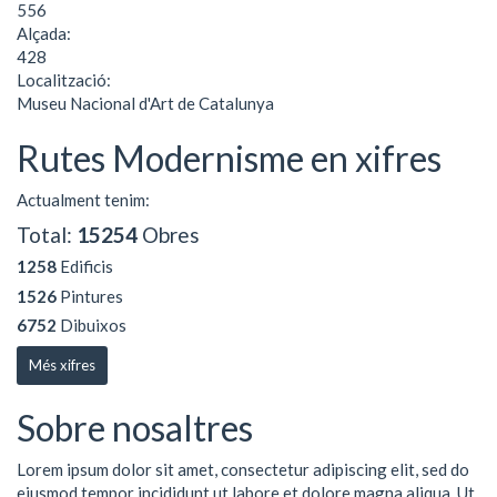
556
Alçada:
428
Localització:
Museu Nacional d'Art de Catalunya
Rutes Modernisme en xifres
Actualment tenim:
Total:
15254
Obres
1258
Edificis
1526
Pintures
6752
Dibuixos
Més xifres
Sobre nosaltres
Lorem ipsum dolor sit amet, consectetur adipiscing elit, sed do
eiusmod tempor incididunt ut labore et dolore magna aliqua. Ut