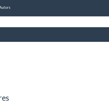
Formulari de cerca
Autors
des de Malavella)
res