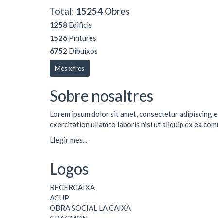
Total:
15254
Obres
1258
Edificis
1526
Pintures
6752
Dibuixos
Més xifres
Sobre nosaltres
Lorem ipsum dolor sit amet, consectetur adipiscing e
exercitation ullamco laboris nisi ut aliquip ex ea co
Llegir mes...
Logos
RECERCAIXA
ACUP
OBRA SOCIAL LA CAIXA
GRACMON