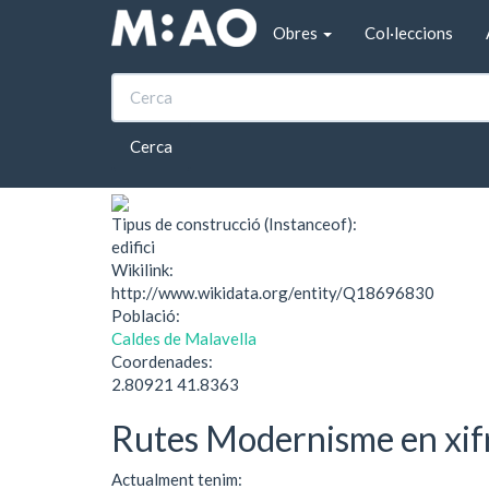
Vés al contingut
Obres
Col·leccions
Inici
Sant Antoni, 11 (Caldes de Malavella)
Sant Antoni, 11 (Cal
Cerca
Tipus de construcció (Instanceof):
edifici
Wikilink:
http://www.wikidata.org/entity/Q18696830
Població:
Caldes de Malavella
Coordenades:
2.80921 41.8363
Rutes Modernisme en xif
Actualment tenim: