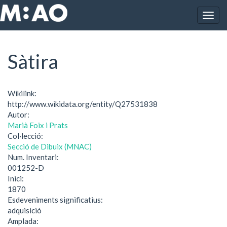
Vés al contingut
Togg
Inici
Sàtira
navig
Sàtira
Wikilink:
http://www.wikidata.org/entity/Q27531838
Autor:
Marià Foix i Prats
Col·lecció:
Secció de Dibuix (MNAC)
Num. Inventari:
001252-D
Inici:
1870
Esdeveniments significatius:
adquisició
Amplada: