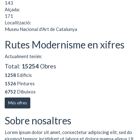
143
Alçada:
171
Localització:
Museu Nacional d'Art de Catalunya
Rutes Modernisme en xifres
Actualment tenim:
Total:
15254
Obres
1258
Edificis
1526
Pintures
6752
Dibuixos
Més xifres
Sobre nosaltres
Lorem ipsum dolor sit amet, consectetur adipiscing elit, sed do
eiusmod tempor incididunt ut labore et dolore magna aliqua. Ut