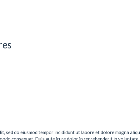
res
lit, sed do eiusmod tempor incididunt ut labore et dolore magna aliqu
mmodo consequat. Duis aute irure dolor in reprehenderit in voluptate .