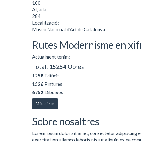
100
Alçada:
284
Localització:
Museu Nacional d'Art de Catalunya
Rutes Modernisme en xif
Actualment tenim:
Total:
15254
Obres
1258
Edificis
1526
Pintures
6752
Dibuixos
Més xifres
Sobre nosaltres
Lorem ipsum dolor sit amet, consectetur adipiscing e
exercitation ullamco laboris nisi ut aliquip ex ea co