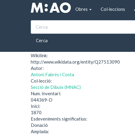
Vés al contingut
Obres
Col·leccions
Inici
Tempus
Tempus
Cerca
Wikilink:
http://www.wikidata.org/entity/Q27513090
Autor:
Antoni Fabrés i Costa
Col·lecció:
Secció de Dibuix (MNAC)
Num. Inventari:
044369-D
Inici:
1870
Esdeveniments significatius:
Donació
Amplada: