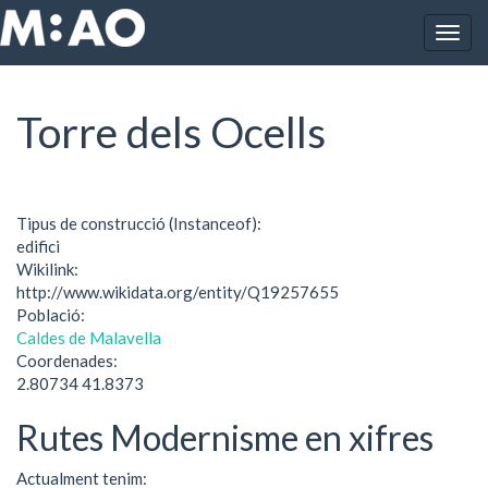
Vés al contingut
Togg
Inici
Torre dels Ocells
navig
Torre dels Ocells
Tipus de construcció (Instanceof):
edifici
Wikilink:
http://www.wikidata.org/entity/Q19257655
Població:
Caldes de Malavella
Coordenades:
2.80734 41.8373
Rutes Modernisme en xifres
Actualment tenim: