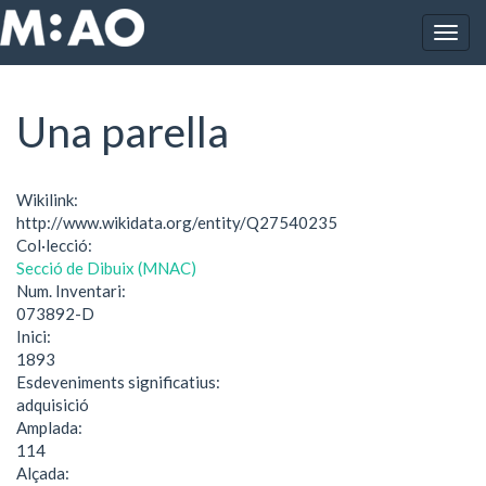
Vés al contingut
Togg
Inici
Una parella
navig
Una parella
Wikilink:
http://www.wikidata.org/entity/Q27540235
Col·lecció:
Secció de Dibuix (MNAC)
Num. Inventari:
073892-D
Inici:
1893
Esdeveniments significatius:
adquisició
Amplada:
114
Alçada: