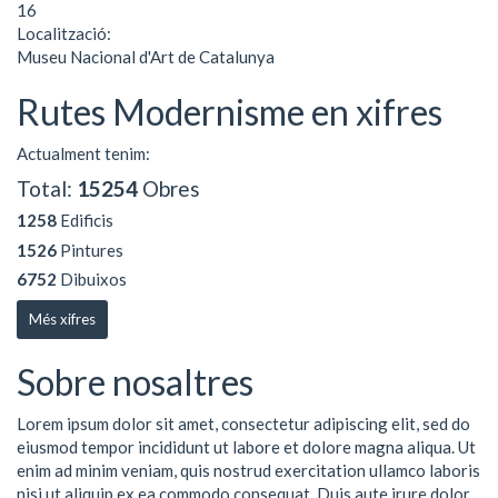
16
Localització:
Museu Nacional d'Art de Catalunya
Rutes Modernisme en xifres
Actualment tenim:
Total:
15254
Obres
1258
Edificis
1526
Pintures
6752
Dibuixos
Més xifres
Sobre nosaltres
Lorem ipsum dolor sit amet, consectetur adipiscing elit, sed do
eiusmod tempor incididunt ut labore et dolore magna aliqua. Ut
enim ad minim veniam, quis nostrud exercitation ullamco laboris
nisi ut aliquip ex ea commodo consequat. Duis aute irure dolor