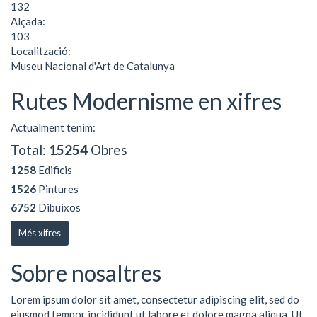
132
Alçada:
103
Localització:
Museu Nacional d'Art de Catalunya
Rutes Modernisme en xifres
Actualment tenim:
Total:
15254
Obres
1258
Edificis
1526
Pintures
6752
Dibuixos
Més xifres
Sobre nosaltres
Lorem ipsum dolor sit amet, consectetur adipiscing elit, sed do
eiusmod tempor incididunt ut labore et dolore magna aliqua. Ut