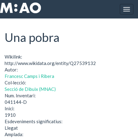
Vés al contingut
Togg
Inici
Una pobra
navig
Una pobra
Wikilink:
http://www.wikidata.org/entity/Q27539132
Autor:
Francesc Camps i Ribera
Col·lecció:
Secció de Dibuix (MNAC)
Num. Inventari:
041144-D
Inici:
1910
Esdeveniments significatius:
Llegat
Amplada: