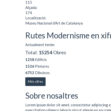
115
Alçada:
174
Localització:
Museu Nacional d'Art de Catalunya
Rutes Modernisme en xif
Actualment tenim:
Total:
15254
Obres
1258
Edificis
1526
Pintures
6752
Dibuixos
Més xifres
Sobre nosaltres
Lorem ipsum dolor sit amet, consectetur adipiscing e
exercitation ullamco laboris nisi ut aliquip ex ea co