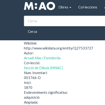
Vés al contingut
Obres
Col·leccions
Inici
Vista d'un canal de Venècia
Vista d'un canal de 
Cerca
Wikilink:
http://www.wikidata.org/entity/Q27533727
Autor:
Arcadi Mas i Fontdevila
Col·lecció:
Secció de Dibuix (MNAC)
Num. Inventari:
001766-D
Inici:
1870
Esdeveniments significatius:
adquisició
Amplada: