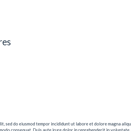
res
lit, sed do eiusmod tempor incididunt ut labore et dolore magna aliqu
mmodo consequat. Duis aute irure dolor in reprehenderit in voluptate .