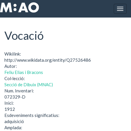
Vés al contingut
Togg
Inici
Vocació
navig
Vocació
Wikilink:
http://www.wikidata.org/entity/Q27526486
Autor:
Feliu Elias i Bracons
Col·lecció:
Secció de Dibuix (MNAC)
Num. Inventari:
072329-D
Inici:
1912
Esdeveniments significatius:
adquisició
Amplada: