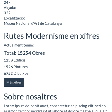
247
Alçada:
322
Localització:
Museu Nacional d'Art de Catalunya
Rutes Modernisme en xifres
Actualment tenim:
Total:
15254
Obres
1258
Edificis
1526
Pintures
6752
Dibuixos
Més xifres
Sobre nosaltres
Lorem ipsum dolor sit amet, consectetur adipiscing elit, sed do
eiusmod tempor incididunt ut labore et dolore magna aliqua. Ut