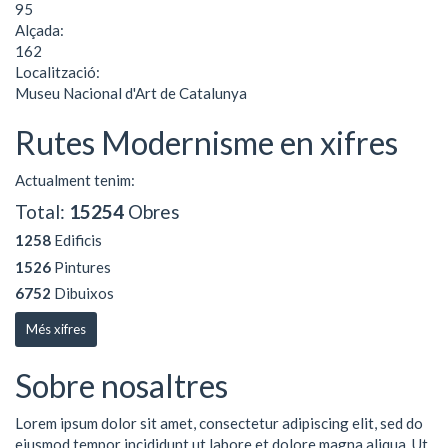
95
Alçada:
162
Localització:
Museu Nacional d'Art de Catalunya
Rutes Modernisme en xifres
Actualment tenim:
Total:
15254
Obres
1258
Edificis
1526
Pintures
6752
Dibuixos
Més xifres
Sobre nosaltres
Lorem ipsum dolor sit amet, consectetur adipiscing elit, sed do
eiusmod tempor incididunt ut labore et dolore magna aliqua. Ut