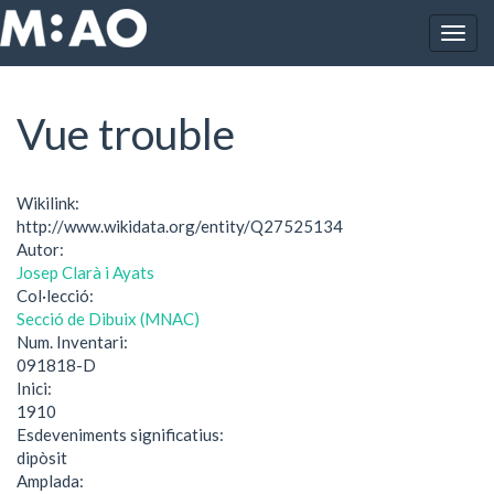
Vés al contingut
Togg
Inici
Vue trouble
navig
Vue trouble
Wikilink:
http://www.wikidata.org/entity/Q27525134
Autor:
Josep Clarà i Ayats
Col·lecció:
Secció de Dibuix (MNAC)
Num. Inventari:
091818-D
Inici:
1910
Esdeveniments significatius:
dipòsit
Amplada: