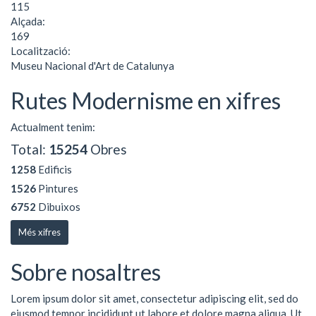
115
Alçada:
169
Localització:
Museu Nacional d'Art de Catalunya
Rutes Modernisme en xifres
Actualment tenim:
Total:
15254
Obres
1258
Edificis
1526
Pintures
6752
Dibuixos
Més xifres
Sobre nosaltres
Lorem ipsum dolor sit amet, consectetur adipiscing elit, sed do
eiusmod tempor incididunt ut labore et dolore magna aliqua. Ut