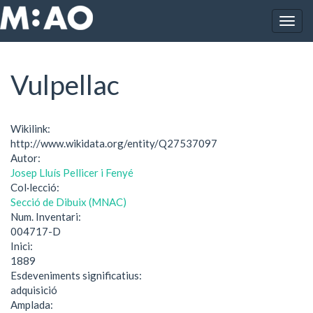
Vés al contingut
Togg
Inici
Vulpellac
navig
Vulpellac
Wikilink:
http://www.wikidata.org/entity/Q27537097
Autor:
Josep Lluís Pellicer i Fenyé
Col·lecció:
Secció de Dibuix (MNAC)
Num. Inventari:
004717-D
Inici:
1889
Esdeveniments significatius:
adquisició
Amplada: