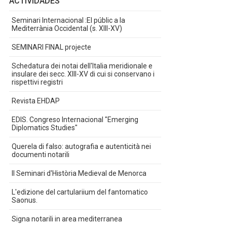
ACTIVIDADES
Seminari Internacional :El públic a la
Mediterrània Occidental (s. XIII-XV)
SEMINARI FINAL projecte
Schedatura dei notai dell'Italia meridionale e
insulare dei secc. XIII-XV di cui si conservano i
rispettivi registri
Revista EHDAP
EDIS. Congreso Internacional "Emerging
Diplomatics Studies"
Querela di falso: autografia e autenticità nei
documenti notarili
II Seminari d'Història Medieval de Menorca
L'edizione del cartulariium del fantomatico
Saonus.
Signa notarili in area mediterranea