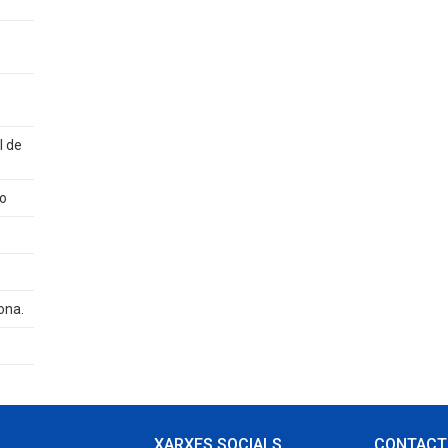
l de
eo
ona.
XARXES SOCIALS
CONTACT