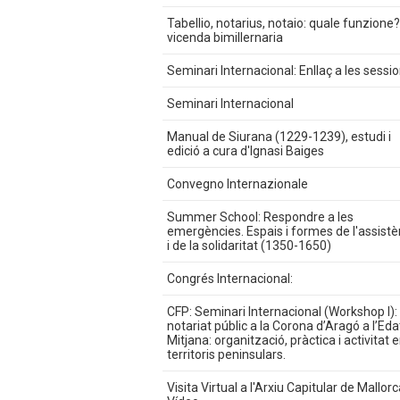
Tabellio, notarius, notaio: quale funzione
vicenda bimillernaria
Seminari Internacional: Enllaç a les sessi
Seminari Internacional
Manual de Siurana (1229-1239), estudi i
edició a cura d'Ignasi Baiges
Convegno Internazionale
Summer School: Respondre a les
emergències. Espais i formes de l'assistè
i de la solidaritat (1350-1650)
Congrés Internacional:
CFP: Seminari Internacional (Workshop I): 
notariat públic a la Corona d’Aragó a l’Eda
Mitjana: organització, pràctica i activitat e
territoris peninsulars.
Visita Virtual a l'Arxiu Capitular de Mallorc