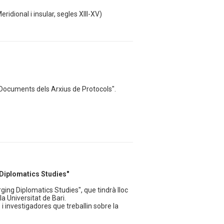
eridional i insular, segles XIII-XV)
i Documents dels Arxius de Protocols".
Diplomatics Studies"
ging Diplomatics Studies", que tindrà lloc
la Universitat de Bari.
i investigadores que treballin sobre la