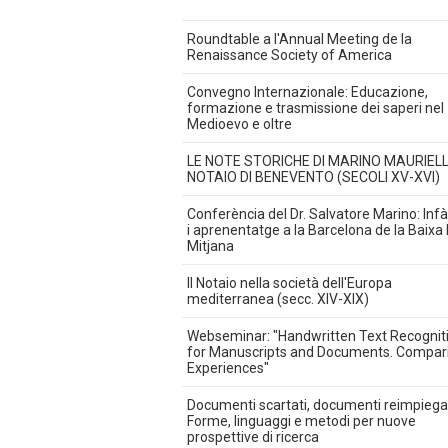
Roundtable a l'Annual Meeting de la
Renaissance Society of America
Convegno Internazionale: Educazione,
formazione e trasmissione dei saperi nel
Medioevo e oltre
LE NOTE STORICHE DI MARINO MAURIEL
NOTAIO DI BENEVENTO (SECOLI XV-XVI)
Conferència del Dr. Salvatore Marino: Inf
i aprenentatge a la Barcelona de la Baixa
Mitjana
Il Notaio nella società dell'Europa
mediterranea (secc. XIV-XIX)
Webseminar: "Handwritten Text Recognit
for Manuscripts and Documents. Compar
Experiences"
Documenti scartati, documenti reimpiegat
Forme, linguaggi e metodi per nuove
prospettive di ricerca