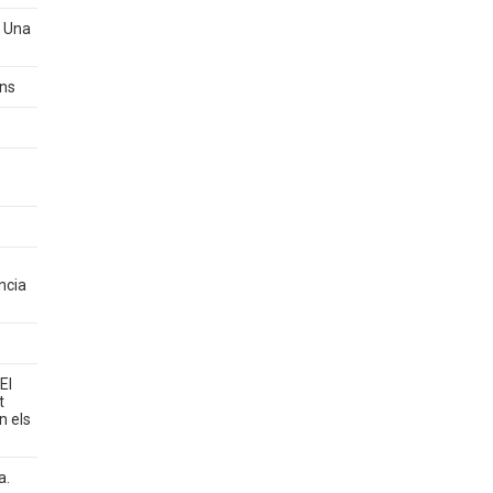
? Una
ons
ncia
El
t
n els
a.