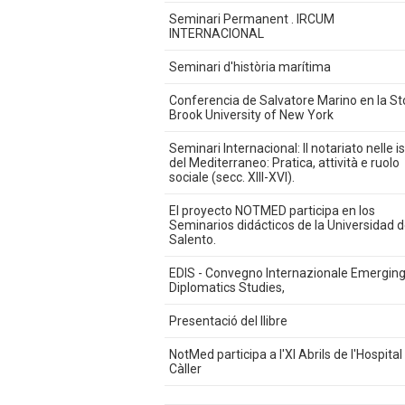
Seminari Permanent . IRCUM
INTERNACIONAL
Seminari d'història marítima
Conferencia de Salvatore Marino en la S
Brook University of New York
Seminari Internacional: Il notariato nelle i
del Mediterraneo: Pratica, attività e ruolo
sociale (secc. XIII-XVI).
El proyecto NOTMED participa en los
Seminarios didácticos de la Universidad d
Salento.
EDIS - Convegno Internazionale Emergin
Diplomatics Studies,
Presentació del llibre
NotMed participa a l'XI Abrils de l'Hospital
Càller