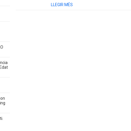
LLEGIR MÉS
LO
ància
 Edat
ion
ing
i.