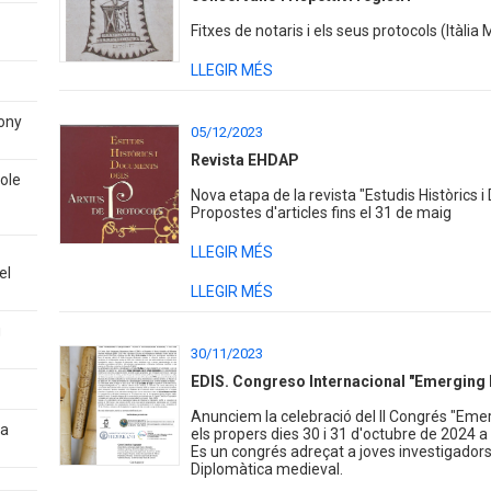
Fitxes de notaris i els seus protocols (Itàlia M
LLEGIR MÉS
tony
05/12/2023
Revista EHDAP
sole
Nova etapa de la revista "Estudis Històrics 
Propostes d'articles fins el 31 de maig
LLEGIR MÉS
el
LLEGIR MÉS
g
30/11/2023
EDIS. Congreso Internacional "Emerging 
Anunciem la celebració del II Congrés "Emer
 a
els propers dies 30 i 31 d'octubre de 2024 a 
Es un congrés adreçat a joves investigadors 
Diplomàtica medieval.