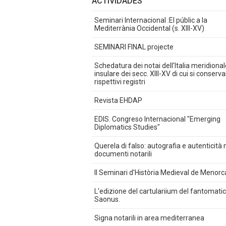
ACTIVIDADES
Seminari Internacional :El públic a la
Mediterrània Occidental (s. XIII-XV)
SEMINARI FINAL projecte
Schedatura dei notai dell'Italia meridional
insulare dei secc. XIII-XV di cui si conserva
rispettivi registri
Revista EHDAP
EDIS. Congreso Internacional "Emerging
Diplomatics Studies"
Querela di falso: autografia e autenticità 
documenti notarili
II Seminari d'Història Medieval de Menorc
L'edizione del cartulariium del fantomati
Saonus.
Signa notarili in area mediterranea