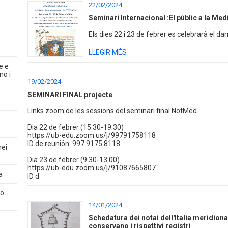
22/02/2024
Seminari Internacional :El públic a la Medi
Els dies 22 i 23 de febrer es celebrarà el dar
LLEGIR MÉS
e e
no i
19/02/2024
SEMINARI FINAL projecte
Links zoom de les sessions del seminari final NotMed
Dia 22 de febrer (15:30-19:30)
https://ub-edu.zoom.us/j/99791758118
ID de reunión: 997 9175 8118
nei
Dia 23 de febrer (9:30-13:00)
https://ub-edu.zoom.us/j/91087665807
a
ID d
co
14/01/2024
Schedatura dei notai dell'Italia meridional
conservano i rispettivi registri