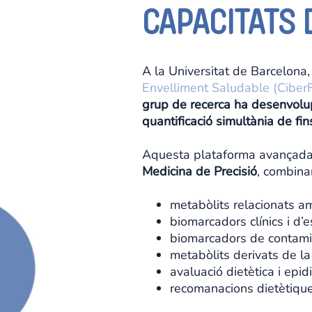
CAPACITATS 
A la Universitat de Barcelona
Envelliment Saludable (Ciber
grup de recerca ha desenvolu
quantificació simultània de f
Aquesta plataforma avançada
Medicina de Precisió
, combina
metabòlits relacionats a
biomarcadors clínics i d’es
biomarcadors de contami
metabòlits derivats de la
avaluació dietètica i epid
recomanacions dietètique