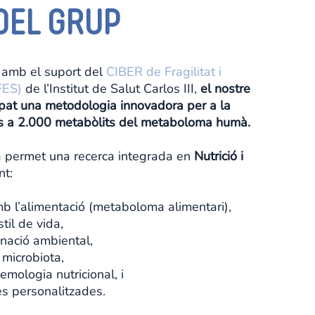
DEL GRUP
, amb el suport del
CIBER de Fragilitat i
FES)
de l’Institut de Salut Carlos III,
el nostre
pat una metodologia innovadora per a la
ins a 2.000 metabòlits del metaboloma humà.
 permet una recerca integrada en
Nutrició i
nt:
mb l’alimentació (metaboloma alimentari),
til de vida,
nació ambiental,
 microbiota,
iemologia nutricional, i
s personalitzades.