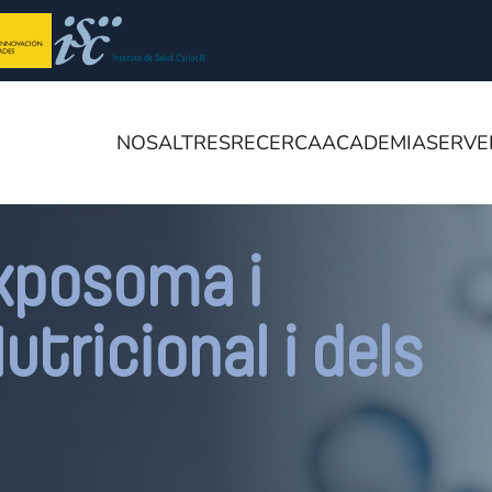
NOSALTRES
RECERCA
ACADEMIA
SERVE
xposoma i
tricional i dels