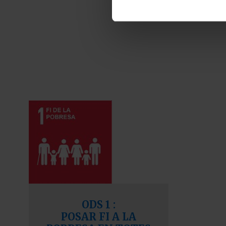
ODS 1
:
POSAR FI A LA