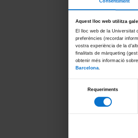
Consentiment
Aquest lloc web utilitza gal
El lloc web de la Universitat 
preferències (recordar infor
vostra experiència de la d’al
finalitats de màrqueting (gest
obtenir més informació sobre
Barcelona
.
Selecció
Requeriments
de
consentiment