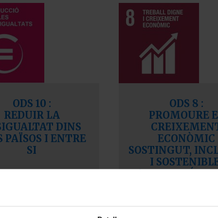
ODS 10
:
ODS 8
:
REDUIR LA
PROMOURE E
SIGUALTAT DINS
CREIXEMEN
S PAÏSOS I ENTRE
ECONÒMIC
SI
SOSTINGUT, INC
I SOSTENIBLE
L’OCUPACIÓ PLE
PRODUCTIVA I
FEINA DIGN