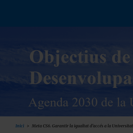
Vés
al
contingut
Inici
Meta CS6. Garantir la igualtat d’accés a la Universitat