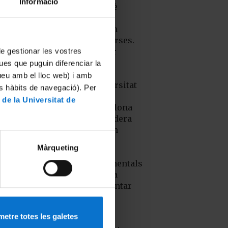
Informació
en què
es
troben
immerses.
És per
 de gestionar les vostres
això,
ues que puguin diferenciar la
que la
tueu amb el lloc web) i amb
Universitat
es hàbits de navegació). Per
de
 de la Universitat de
Barcelona
considera
que un
dels
Màrqueting
eixos
fonamentals
que ha
d’orientar
totes
les
etre totes les galetes
seves