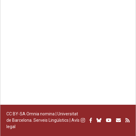
Facebook
Twitter
email
CC BY-SA
Omnia nomina |
Universitat
Instagram
Facebook
Bluesky
Youtube
Subscr
Su
de Barcelona. Serveis Lingüístics
|
Avís
legal
per
RS
correu