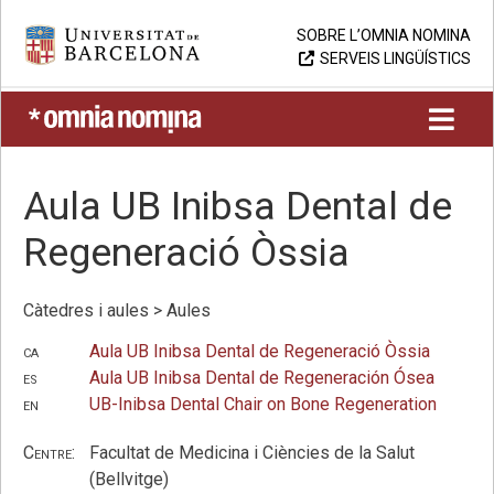
Skip
Universitat de Barcelona
SOBRE L’OMNIA NOMINA
to
SERVEIS LINGÜÍSTICS
content
UB > Omnia nomina
Aula UB Inibsa Dental de
Regeneració Òssia
Càtedres i aules > Aules
ca
Aula UB Inibsa Dental de Regeneració Òssia
es
Aula UB Inibsa Dental de Regeneración Ósea
en
UB-Inibsa Dental Chair on Bone Regeneration
Centre:
Facultat de Medicina i Ciències de la Salut
(Bellvitge)