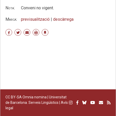
Nota:
Conveni no vigent.
Marca:
previsualització
|
descàrrega
Share
Share
Share
Print
Enllaç
on
on
by
permanent
Facebook
Twitter
email
CC BY-SA
Omnia nomina |
Universitat
Instagram
Facebook
Bluesky
Youtube
Subscr
Su
de Barcelona. Serveis Lingüístics
|
Avís
legal
per
RS
correu