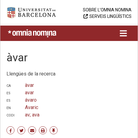
Skip
Universitat de Barcelona
SOBRE L’OMNIA NOMINA
to
SERVEIS LINGÜÍSTICS
content
UB > Omnia nomina
àvar
Llengües de la recerca
ca
àvar
es
avar
es
ávaro
en
Avaric
codi
av; ava
Share
Share
Share
Print
Enllaç