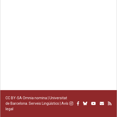
on
on
by
permanent
Facebook
Twitter
email
CC BY-SA
Omnia nomina |
Universitat
Instagram
Facebook
Bluesky
Youtube
Subscr
Su
de Barcelona. Serveis Lingüístics
|
Avís
legal
per
RS
correu