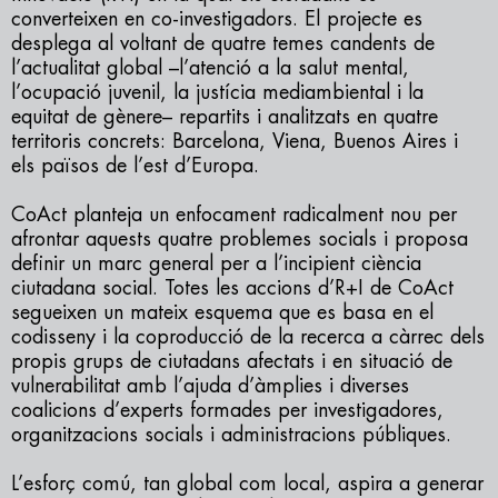
converteixen en co-investigadors. El projecte es
desplega al voltant de quatre temes candents de
l’actualitat global –l’atenció a la salut mental,
l’ocupació juvenil, la justícia mediambiental i la
equitat de gènere– repartits i analitzats en quatre
territoris concrets: Barcelona, Viena, Buenos Aires i
els països de l’est d’Europa.
CoAct planteja un enfocament radicalment nou per
afrontar aquests quatre problemes socials i proposa
definir un marc general per a l’incipient ciència
ciutadana social. Totes les accions d’R+I de CoAct
segueixen un mateix esquema que es basa en el
codisseny i la coproducció de la recerca a càrrec dels
propis grups de ciutadans afectats i en situació de
vulnerabilitat amb l’ajuda d’àmplies i diverses
coalicions d’experts formades per investigadores,
organitzacions socials i administracions públiques.
L’esforç comú, tan global com local, aspira a generar