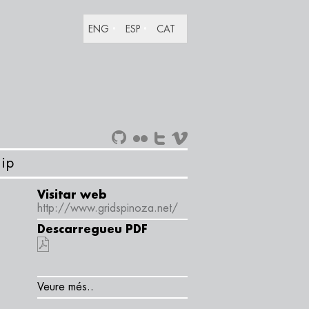
ENG
ESP
CAT
ip
Visitar web
http://www.gridspinoza.net/
Descarregueu PDF
Veure més..