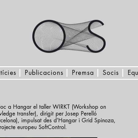
tícies
Publicacions
Premsa
Socis
Equ
 lloc a Hangar el taller WIRKT (Workshop on
ledge transfer), dirigit per Josep Perelló
celona), impulsat des d’Hangar i Grid Spinoza,
rojecte europeu SoftControl.