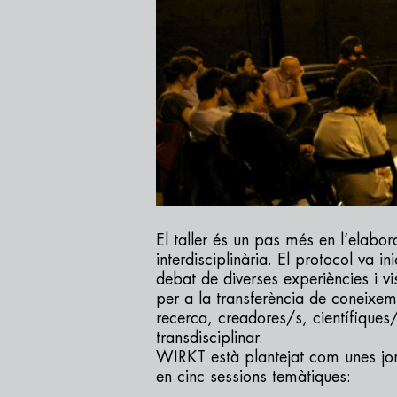
El taller és un pas més en l’elabor
interdisciplinària. El protocol va in
debat de diverses experiències i visi
per a la transferència de coneixeme
recerca, creadores/s, científiques
transdisciplinar.
WIRKT està plantejat com unes jorn
en cinc sessions temàtiques: