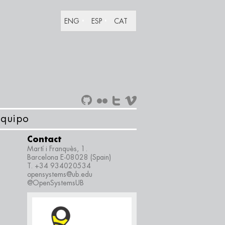
ENG
ESP
CAT
Equipo
Contact
Martí i Franquès, 1.
Barcelona E-08028 (Spain)
T. +34 934020534
opensystems@ub.edu
@OpenSystemsUB