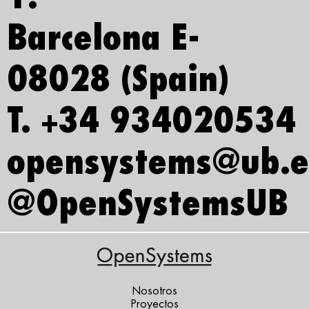
Barcelona E-
08028 (Spain)
T. +34 934020534
opensystems@ub.
@OpenSystemsUB
Nosotros
Proyectos