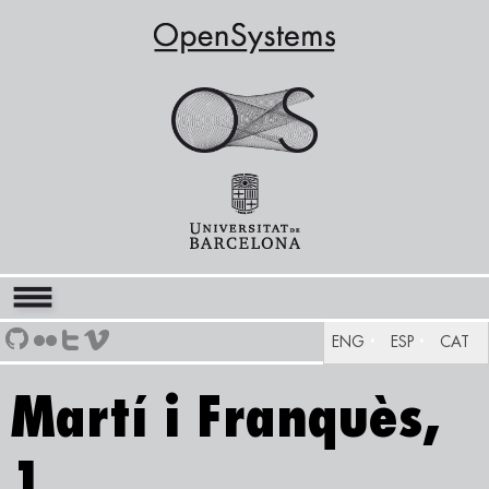
ENG
ESP
CAT
Martí i Franquès,
1.