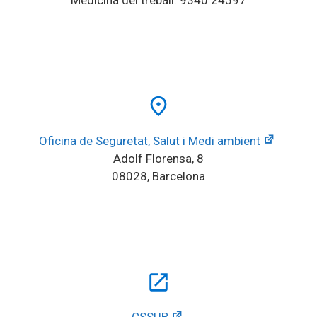
place
Oficina de Seguretat, Salut i Medi ambient
Adolf Florensa, 8
08028, Barcelona
open_in_new
CSSUB