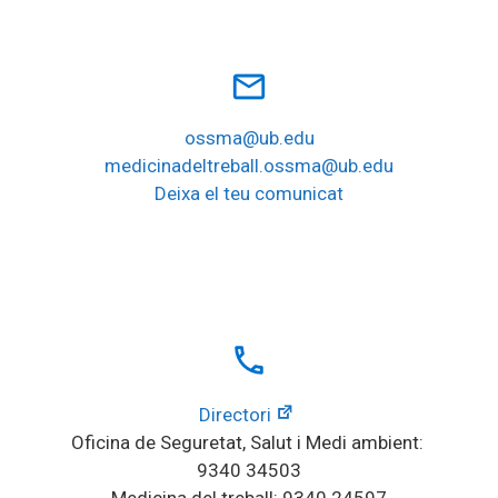
mail_outline
ossma@ub.edu
medicinadeltreball.ossma@ub.edu
Deixa el teu comunicat
local_phone
Directori
Oficina de Seguretat, Salut i Medi ambient: 
9340 34503
Medicina del treball: 9340 24597